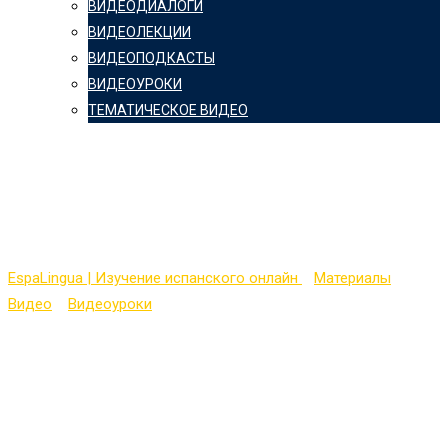
ВИДЕОДИАЛОГИ
ВИДЕОЛЕКЦИИ
ВИДЕОПОДКАСТЫ
ВИДЕОУРОКИ
ТЕМАТИЧЕСКОЕ ВИДЕО
Алфавит испанского
языка
EspaLingua | Изучение испанского онлайн
>
Материалы
>
Видео
>
Видеоуроки
>
Алфавит испанского языка