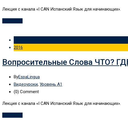
Лекция с канала «I CAN Испанский Язык для начинающих».
Read More
16 Авг
2016
Вопросительные Слова ЧТО? ГД
By
EspaLingua
Видеоуроки
,
Уровень А1
(0)
Comment
Лекция с канала «I CAN Испанский Язык для начинающих».
Read More