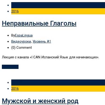
16 Авг
2016
Неправильные Глаголы
By
EspaLingua
Видеоуроки
,
Уровень А1
(0)
Comment
Лекция с канала «I CAN Испанский Язык для начинающих».
Read More
16 Авг
2016
Мужской и женский род