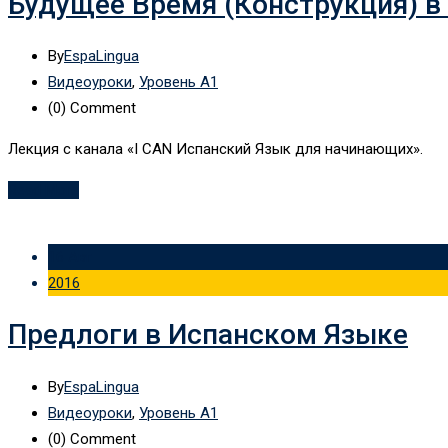
Будущее Время (Конструкция) в
By
EspaLingua
Видеоуроки
,
Уровень А1
(0)
Comment
Лекция с канала «I CAN Испанский Язык для начинающих».
Read More
16 Авг
2016
Предлоги в Испанском Языке
By
EspaLingua
Видеоуроки
,
Уровень А1
(0)
Comment