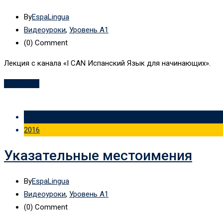
By
EspaLingua
Видеоуроки
,
Уровень А1
(0)
Comment
Лекция с канала «I CAN Испанский Язык для начинающих».
Read More
16 Авг
2016
Указательные местоимения
By
EspaLingua
Видеоуроки
,
Уровень А1
(0)
Comment