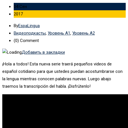
04 Сен
2017
By
EspaLingua
Видеоподкасты
,
Уровень А1
,
Уровень А2
(0)
Comment
Добавить в закладки
¡Hola a todos! Esta nueva serie traerá pequeños videos de
español cotidiano para que ustedes puedan acostumbrarse con
la lengua mientras conocen palabras nuevas. Luego abajo
traemos la transcripción del habla. ¡Disfrútenlo!