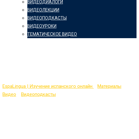
ВИДЕОДИАЛОГИ
ВИДЕОЛЕКЦИИ
ВИДЕОПОДКАСТЫ
ВИДЕОУРОКИ
ТЕМАТИЧЕСКОЕ ВИДЕО
Español en charlas
cortas
EspaLingua | Изучение испанского онлайн
>
Материалы
>
Видео
>
Видеоподкасты
>
Español en charlas cortas