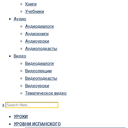
Книги
Учебники
Аудио
Аудиодиалоги
Аудиокниги
Аудиоуроки
Аудиоподкасты
Видео
Видеодиалоги
Видеолекции
Видеоподкасты
Видеоуроки
Тематическое видео
x
УРОКИ
УРОВНИ ИСПАНСКОГО