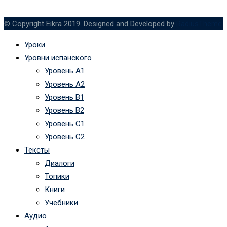
© Copyright Eikra 2019. Designed and Developed by
RadiusTheme
Уроки
Уровни испанского
Уровень А1
Уровень А2
Уровень B1
Уровень B2
Уровень C1
Уровень C2
Тексты
Диалоги
Топики
Книги
Учебники
Аудио