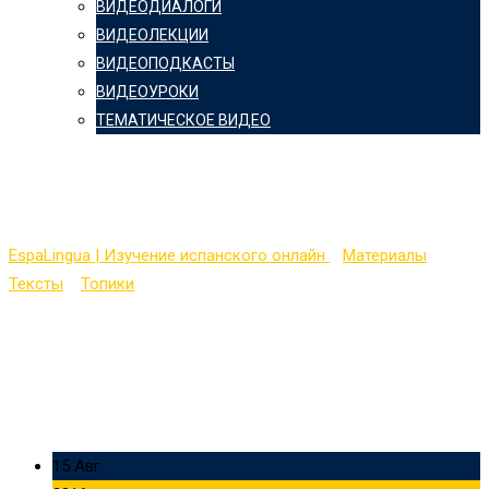
ВИДЕОДИАЛОГИ
ВИДЕОЛЕКЦИИ
ВИДЕОПОДКАСТЫ
ВИДЕОУРОКИ
ТЕМАТИЧЕСКОЕ ВИДЕО
El Día de la Hispanidad
EspaLingua | Изучение испанского онлайн
>
Материалы
>
Тексты
>
Топики
>
El Día de la Hispanidad
15 Авг