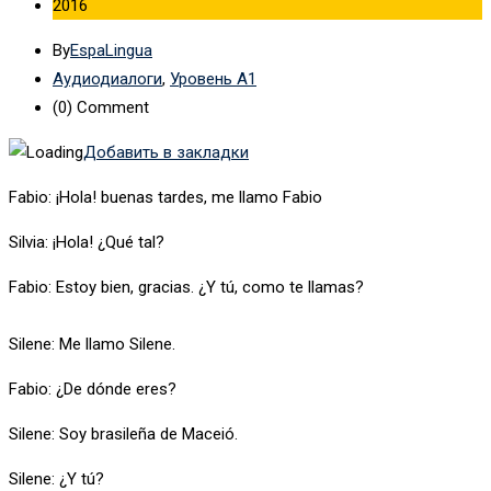
2016
By
EspaLingua
Аудиодиалоги
,
Уровень А1
(0)
Comment
Добавить в закладки
Fabio: ¡Hola! buenas tardes, me llamo Fabio
Silvia: ¡Hola! ¿Qué tal?
Fabio: Estoy bien, gracias. ¿Y tú, como te llamas?
Silene: Me llamo Silene.
Fabio: ¿De dónde eres?
Silene: Soy brasileña de Maceió.
Silene: ¿Y tú?