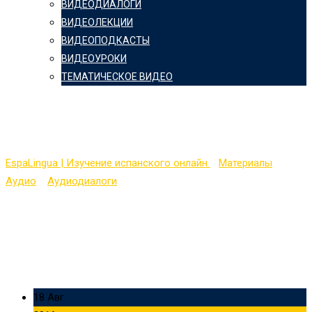
ВИДЕОДИАЛОГИ
ВИДЕОЛЕКЦИИ
ВИДЕОПОДКАСТЫ
ВИДЕОУРОКИ
ТЕМАТИЧЕСКОЕ ВИДЕО
El dialogo informal
EspaLingua | Изучение испанского онлайн
>
Материалы
>
Аудио
>
Аудиодиалоги
>
El dialogo informal
18 Авг