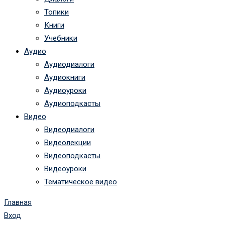
Топики
Книги
Учебники
Аудио
Аудиодиалоги
Аудиокниги
Аудиоуроки
Аудиоподкасты
Видео
Видеодиалоги
Видеолекции
Видеоподкасты
Видеоуроки
Тематическое видео
Главная
Вход