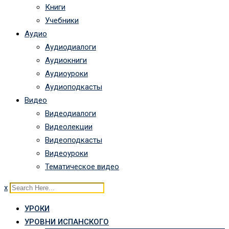
Книги
Учебники
Аудио
Аудиодиалоги
Аудиокниги
Аудиоуроки
Аудиоподкасты
Видео
Видеодиалоги
Видеолекции
Видеоподкасты
Видеоуроки
Тематическое видео
x
УРОКИ
УРОВНИ ИСПАНСКОГО