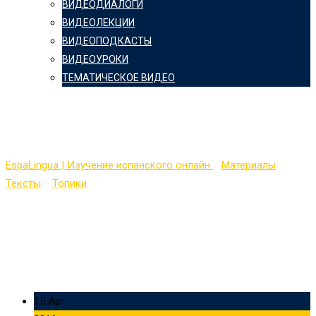
ВИДЕОДИАЛОГИ
ВИДЕОЛЕКЦИИ
ВИДЕОПОДКАСТЫ
ВИДЕОУРОКИ
ТЕМАТИЧЕСКОЕ ВИДЕО
La sanidad pública
EspaLingua | Изучение испанского онлайн
>
Материалы
>
Тексты
>
Топики
>
La sanidad pública
15 Авг