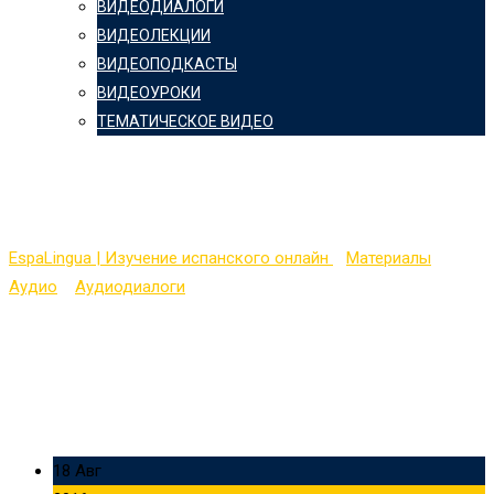
ВИДЕОДИАЛОГИ
ВИДЕОЛЕКЦИИ
ВИДЕОПОДКАСТЫ
ВИДЕОУРОКИ
ТЕМАТИЧЕСКОЕ ВИДЕО
Los numeros
EspaLingua | Изучение испанского онлайн
>
Материалы
>
Аудио
>
Аудиодиалоги
>
Los numeros
18 Авг