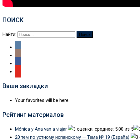
ПОИСК
Найти:
Ваши закладки
Your favorites will be here.
Рейтинг материалов
Mónica y Ana van a viajar
20 тем по устному испанскому — Тема № 19 (España)