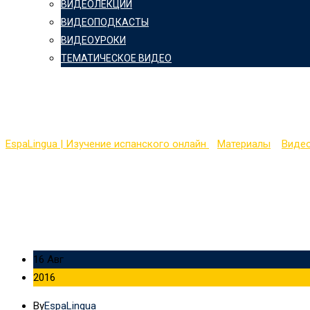
ВИДЕОЛЕКЦИИ
ВИДЕОПОДКАСТЫ
ВИДЕОУРОКИ
ТЕМАТИЧЕСКОЕ ВИДЕО
Месяцы, Дни недели, 
EspaLingua | Изучение испанского онлайн
>
Материалы
>
Виде
16 Авг
2016
By
EspaLingua