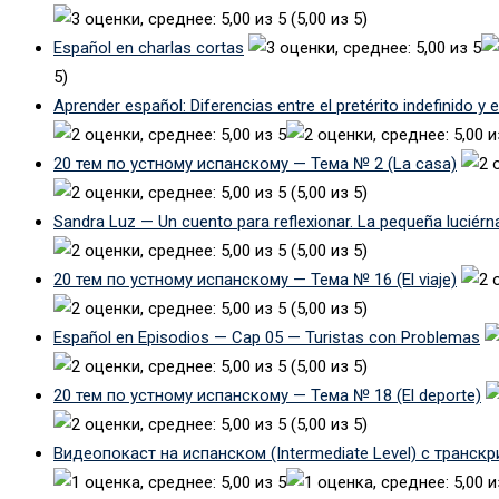
(5,00 из 5)
Español en charlas cortas
5)
Aprender español: Diferencias entre el pretérito indefinido y 
20 тем по устному испанскому — Тема № 2 (La casa)
(5,00 из 5)
Sandra Luz — Un cuento para reflexionar. La pequeña luciérn
(5,00 из 5)
20 тем по устному испанскому — Тема № 16 (El viaje)
(5,00 из 5)
Español en Episodios — Cap 05 — Turistas con Problemas
(5,00 из 5)
20 тем по устному испанскому — Тема № 18 (El deporte)
(5,00 из 5)
Видеопокаст на испанском (Intermediate Level) с транск