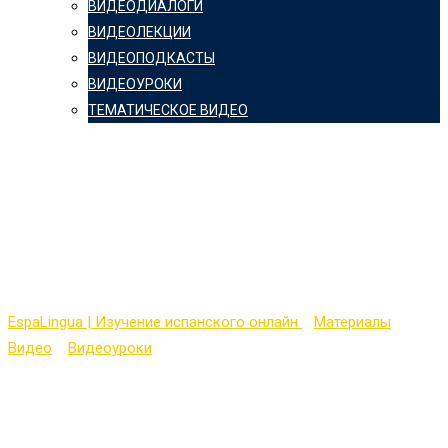
ВИДЕОДИАЛОГИ
ВИДЕОЛЕКЦИИ
ВИДЕОПОДКАСТЫ
ВИДЕОУРОКИ
ТЕМАТИЧЕСКОЕ ВИДЕО
Порядок слов в
предложении в
испанском языке
EspaLingua | Изучение испанского онлайн
>
Материалы
>
Видео
>
Видеоуроки
>
Порядок слов в предложении в
испанском языке