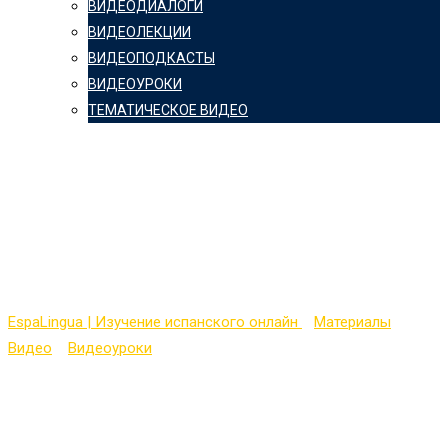
ВИДЕОДИАЛОГИ
ВИДЕОЛЕКЦИИ
ВИДЕОПОДКАСТЫ
ВИДЕОУРОКИ
ТЕМАТИЧЕСКОЕ ВИДЕО
Спряжение глаголов
оканчивающихся на -
AR
EspaLingua | Изучение испанского онлайн
>
Материалы
>
Видео
>
Видеоуроки
>
Спряжение глаголов оканчивающихся
на -AR