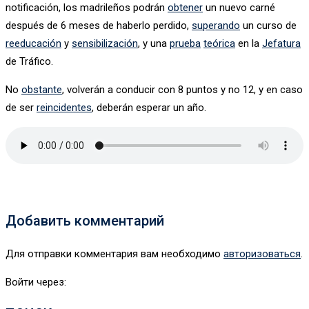
notificación, los madrileños podrán
obtener
un nuevo carné
después de 6 meses de haberlo perdido,
superando
un curso de
reeducación
y
sensibilización
, y una
prueba
teórica
en la
Jefatura
de Tráfico.
No
obstante
, volverán a conducir con 8 puntos y no 12, y en caso
de ser
reincidentes
, deberán esperar un año.
Добавить комментарий
Для отправки комментария вам необходимо
авторизоваться
.
Войти через: