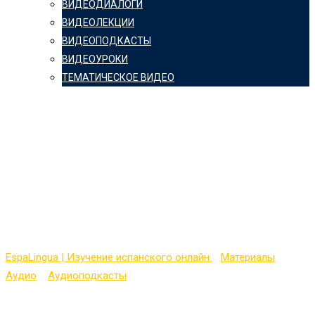
ВИДЕОДИАЛОГИ
ВИДЕОЛЕКЦИИ
ВИДЕОПОДКАСТЫ
ВИДЕОУРОКИ
ТЕМАТИЧЕСКОЕ ВИДЕО
1.800 madrileños
pierden el carné de
conducir y sólo 54 son
mujeres
EspaLingua | Изучение испанского онлайн
>
Материалы
>
Аудио
>
Аудиоподкасты
>
1.800 madrileños pierden el carné de
conducir y sólo 54 son mujeres