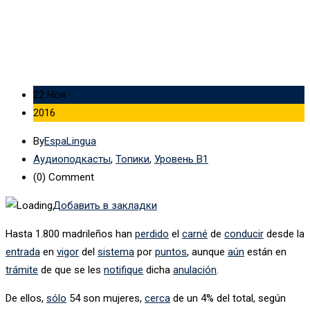
22 Ноя
2016
By
EspaLingua
Аудиоподкасты
,
Топики
,
Уровень B1
(0)
Comment
Добавить в закладки
Hasta 1.800 madrileños han
perdido
el
carné
de
conducir
desde la
entrada
en
vigor
del
sistema
por
puntos
, aunque
aún
están en
trámite
de que se les
notifique
dicha
anulación
.
De ellos,
sólo
54 son mujeres,
cerca
de un 4% del total, según