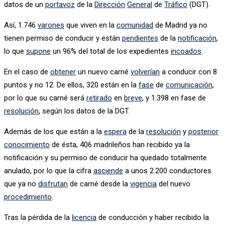
datos de un
portavoz
de la
Dirección
General
de
Tráfico
(DGT).
Así, 1.746
varones
que viven en la
comunidad
de Madrid ya no
tienen permiso de conducir y están
pendientes
de la
notificación
,
lo que
supone
un 96% del total de los expedientes
incoados
.
En el caso de
obtener
un nuevo carné
volverían
a conducir con 8
puntos y no 12. De ellos, 320 están en la
fase
de
comunicación
,
por lo que su carné será
retirado
en
breve
, y 1.398 en fase de
resolución
, según los datos de la DGT.
Además de los que están a la
espera
de la
resolución
y
posterior
conocimiento
de ésta, 406 madrileños han recibido ya la
notificación y su permiso de conducir ha quedado totalmente
anulado, por lo que la cifra
asciende
a unos 2.200 conductores
que ya no
disfrutan
de carné desde la
vigencia
del nuevo
procedimiento
.
Tras la pérdida de la
licencia
de conducción y haber recibido la