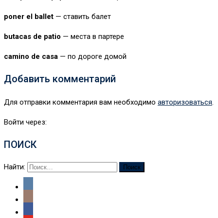
poner el ballet
— ставить балет
butacas de patio
— места в партере
camino de casa
— по дороге домой
Добавить комментарий
Для отправки комментария вам необходимо
авторизоваться
.
Войти через:
ПОИСК
Найти: