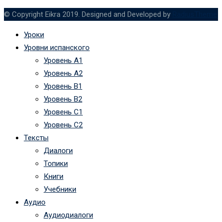
© Copyright Eikra 2019. Designed and Developed by
RadiusTheme
Уроки
Уровни испанского
Уровень А1
Уровень А2
Уровень B1
Уровень B2
Уровень C1
Уровень C2
Тексты
Диалоги
Топики
Книги
Учебники
Аудио
Аудиодиалоги