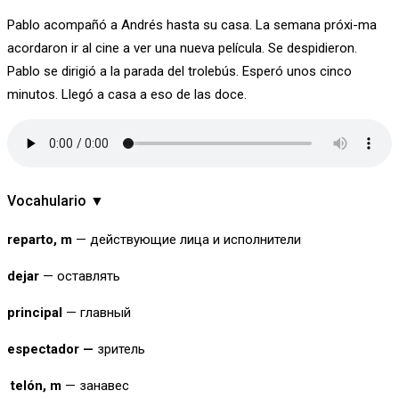
Pablo acompañó a Andrés hasta su casa. La semana próxi-ma
acordaron ir al cine a ver una nueva película. Se despidieron.
Pablo se dirigió a la parada del trolebús. Esperó unos cinco
minutos. Llegó a casa a eso de las doce.
Vocahulario ▼
reparto
,
m
— действующие лица и исполнители
dejar
— оставлять
principal
— главный
espectador
—
зритель
tel
ó
n
,
m
— занавес