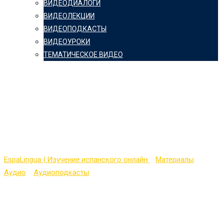
ВИДЕОДИАЛОГИ
ВИДЕОЛЕКЦИИ
ВИДЕОПОДКАСТЫ
ВИДЕОУРОКИ
ТЕМАТИЧЕСКОЕ ВИДЕО
20 тем по устному
испанскому — Тема №
12 (En el teatro)
EspaLingua | Изучение испанского онлайн
>
Материалы
>
Аудио
>
Аудиоподкасты
>
20 тем по устному испанскому —
Тема № 12 (En el teatro)