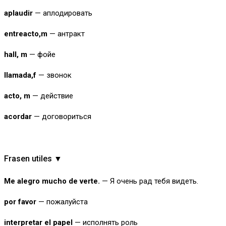
aplaudir
— аплодировать
entreacto
,
m
— антракт
hall, m
— фойе
llamada,f
— звонок
acto, m
— действие
acordar
— договориться
Frasen utiles ▼
Me alegro mucho de verte.
— Я очень рад тебя видеть.
por favor
— пожалуйста
interpretar el papel
— исполнять роль