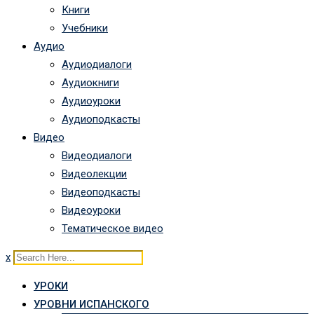
Книги
Учебники
Аудио
Аудиодиалоги
Аудиокниги
Аудиоуроки
Аудиоподкасты
Видео
Видеодиалоги
Видеолекции
Видеоподкасты
Видеоуроки
Тематическое видео
x
УРОКИ
УРОВНИ ИСПАНСКОГО