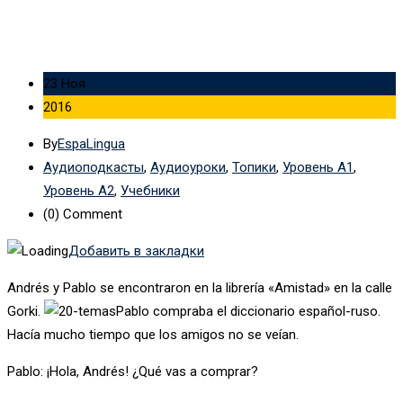
23 Ноя
2016
By
EspaLingua
Аудиоподкасты
,
Аудиоуроки
,
Топики
,
Уровень А1
,
Уровень А2
,
Учебники
(0)
Comment
Добавить в закладки
Andrés у Pablo se encontraron en la librería «Amistad» en la calle
Gorki.
Pablo compraba el diccionario español-ruso.
Hacía mucho tiempo que los amigos no se veían.
Pablo: ¡Hola, Andrés! ¿Qué vas a comprar?