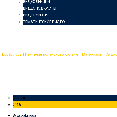
ВИДЕОЛЕКЦИИ
ВИДЕОПОДКАСТЫ
ВИДЕОУРОКИ
ТЕМАТИЧЕСКОЕ ВИДЕО
20 тем по устному исп
EspaLingua | Изучение испанского онлайн
>
Материалы
>
Ауди
23 Ноя
2016
By
EspaLingua