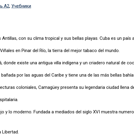
ь А2
,
Учебники
 Antillas, con su clima tropical y sus bellas playas. Cuba es un país a
de Viñales en Pinar del Río, la tierra del mejor tabaco del mundo.
donde existe una antigua villa indígena y un criadero natural de coc
bañada por las aguas del Caribe y tiene una de las más bellas bahías 
itecturas coloniales, Camagüey presenta su legendaria ciudad llena de
pitalaria.
viejo y lo moderno. Fundada a mediados del siglo XVI muestra nume
a Libertad.