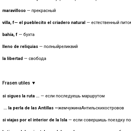
maravilloso
— прекрасный
villa, f— el pueblecito el criadero natural
— естественный пито
bahía, f
— бухта
lleno de reliquias
— полныйреликвий
la
libertad
— свобода
Frasen utiles ▼
si sigues la ruta …
— если последуешь маршрутом
… la perla de las Antillas —
жемчужинаАнтильскихостровов
si viajas por el interior de la Isla
— если совершишь поездку по