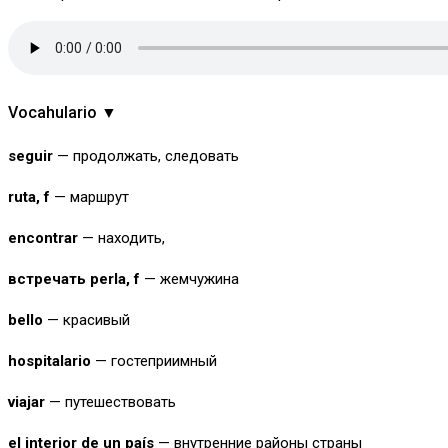
Vocahulario ▼
seguir
— продолжать, следовать
ruta,
f
— маршрут
encontrar
— находить,
встречать
perla,
f
— жемчужина
bello
— красивый
hospitalario
— гостеприимный
viajar
— путешествовать
el interior de un país
— внутренние районы страны