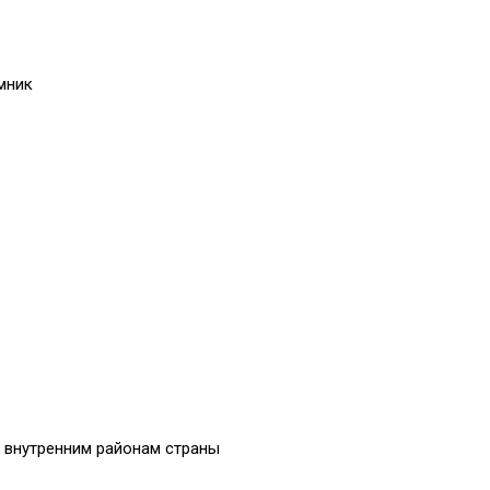
мник
 внутренним районам страны