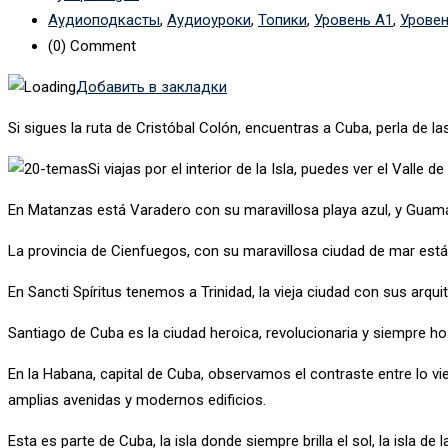
Аудиоподкасты
,
Аудиоуроки
,
Топики
,
Уровень А1
,
Уровен
(0)
Comment
Добавить в закладки
Si sigues la ruta de Cristóbal Colón, encuentras a Cuba, perla de las
Si viajas por el interior de la Isla, puedes ver el Valle 
En Matanzas está Varadero con su maravillosa playa azul, y Guamá, 
La provincia de Cienfuegos, con su maravillosa ciudad de mar está 
En Sancti Spíritus tenemos a Trinidad, la vieja ciudad con sus arqu
Santiago de Cuba es la ciudad heroica, revolucionaria y siempre hos
En la Habana, capital de Cuba, observamos el contraste entre lo 
amplias avenidas y modernos edificios.
Esta es parte de Cuba, la isla donde siempre brilla el sol, la isla de l