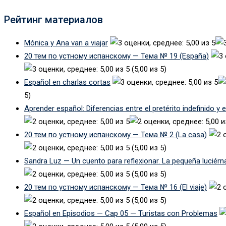
Рейтинг материалов
Mónica y Ana van a viajar
20 тем по устному испанскому — Тема № 19 (España)
(5,00 из 5)
Español en charlas cortas
5)
Aprender español: Diferencias entre el pretérito indefinido y 
20 тем по устному испанскому — Тема № 2 (La casa)
(5,00 из 5)
Sandra Luz — Un cuento para reflexionar. La pequeña luciérn
(5,00 из 5)
20 тем по устному испанскому — Тема № 16 (El viaje)
(5,00 из 5)
Español en Episodios — Cap 05 — Turistas con Problemas