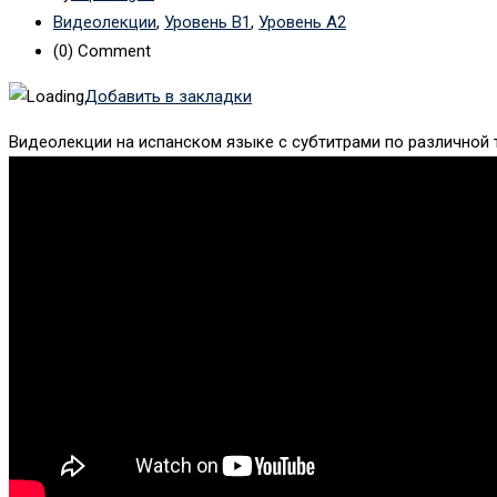
Видеолекции
,
Уровень B1
,
Уровень А2
(0)
Comment
Добавить в закладки
Видеолекции на испанском языке с субтитрами по различной те