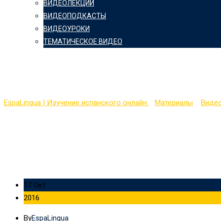
ВИДЕОЛЕКЦИИ
ВИДЕОПОДКАСТЫ
ВИДЕОУРОКИ
ТЕМАТИЧЕСКОЕ ВИДЕО
Aprender español: Acer
EspaLingua | Изучение испанского онлайн
>
Материалы
>
Виде
17 Окт
2016
By
EspaLingua