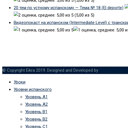
(5,00 из 5)
20 тем по устному испанскому — Тема № 18 (El deporte)
(5,00 из 5)
Видеопокаст на испанском (Intermediate Level) с транск
© Copyright Eikra 2019. Designed and Developed by
RadiusTheme
Уроки
Уровни испанского
Уровень А1
Уровень А2
Уровень B1
Уровень B2
Уровень C1