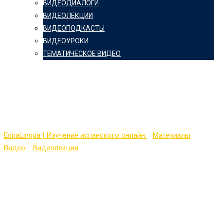
ВИДЕОДИАЛОГИ
ВИДЕОЛЕКЦИИ
ВИДЕОПОДКАСТЫ
ВИДЕОУРОКИ
ТЕМАТИЧЕСКОЕ ВИДЕО
Aprender español:
Cómo hacer gazpacho
EspaLingua | Изучение испанского онлайн
>
Материалы
>
Видео
>
Видеолекции
>
Aprender español: Cómo hacer
gazpacho