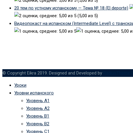
(5,00 из 5)
20 тем по устному испанскому — Тема № 18 (El deporte)
(5,00 из 5)
Видеопокаст на испанском (Intermediate Level) с транск
© Copyright Eikra 2019. Designed and Developed by
RadiusTheme
Уроки
Уровни испанского
Уровень А1
Уровень А2
Уровень B1
Уровень B2
Уровень C1