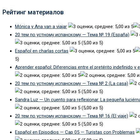
Рейтинг материалов
Mónica y Ana van a viajar
20 тем по устному испанскому — Тема № 19 (España)
(5,00 из 5)
Español en charlas cortas
5)
Aprender español: Diferencias entre el pretérito indefinido y 
20 тем по устному испанскому — Тема № 2 (La casa)
(5,00 из 5)
Sandra Luz — Un cuento para reflexionar. La pequeña luciérn
(5,00 из 5)
20 тем по устному испанскому — Тема № 16 (El viaje)
(5,00 из 5)
Español en Episodios — Cap 05 — Turistas con Problemas