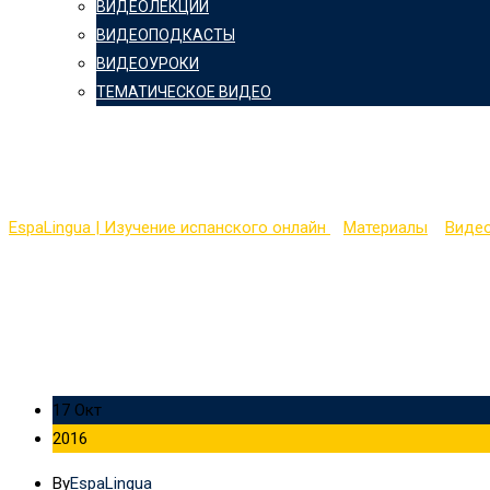
ВИДЕОЛЕКЦИИ
ВИДЕОПОДКАСТЫ
ВИДЕОУРОКИ
ТЕМАТИЧЕСКОЕ ВИДЕО
Aprender español: De col
EspaLingua | Изучение испанского онлайн
>
Материалы
>
Виде
17 Окт
2016
By
EspaLingua