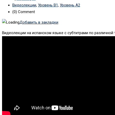
Видеолекции
,
Уровень B1
,
Уровень А2
(0)
Comment
Добавить в закладки
Видеолекции на испанском языке с субтитрами по различной те