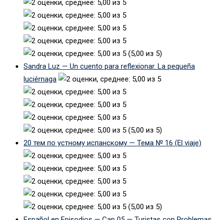
(5,00 из 5)
Sandra Luz — Un cuento para reflexionar. La pequeña
luciérnaga
(5,00 из 5)
20 тем по устному испанскому — Тема № 16 (El viaje)
(5,00 из 5)
Español en Episodios — Cap 05 — Turistas con Problemas