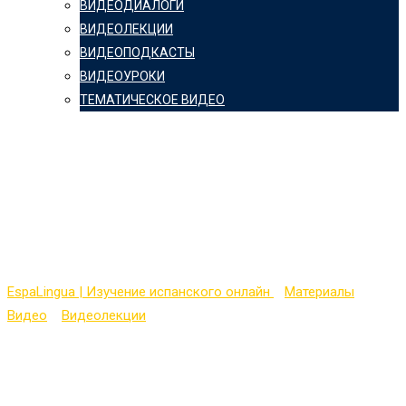
ВИДЕОДИАЛОГИ
ВИДЕОЛЕКЦИИ
ВИДЕОПОДКАСТЫ
ВИДЕОУРОКИ
ТЕМАТИЧЕСКОЕ ВИДЕО
Aprender español:
Deportes de los Juegos
Olímpicos
EspaLingua | Изучение испанского онлайн
>
Материалы
>
Видео
>
Видеолекции
>
Aprender español: Deportes de los
Juegos Olímpicos