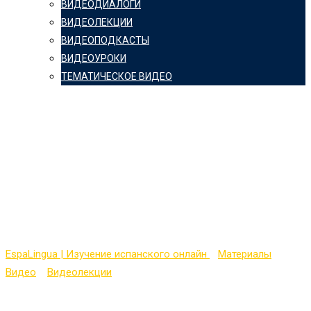
ВИДЕОДИАЛОГИ
ВИДЕОЛЕКЦИИ
ВИДЕОПОДКАСТЫ
ВИДЕОУРОКИ
ТЕМАТИЧЕСКОЕ ВИДЕО
Aprender español:
Mejora tu español con
mis consejos de la
semana (5)
EspaLingua | Изучение испанского онлайн
>
Материалы
>
Видео
>
Видеолекции
>
Aprender español: Mejora tu español
con mis consejos de la semana (5)