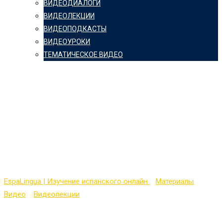
ВИДЕОДИАЛОГИ
ВИДЕОЛЕКЦИИ
ВИДЕОПОДКАСТЫ
ВИДЕОУРОКИ
ТЕМАТИЧЕСКОЕ ВИДЕО
Aprender español:
Mejora tu español con
mis consejos de la
semana (8)
EspaLingua | Изучение испанского онлайн
>
Материалы
>
Видео
>
Видеолекции
>
Aprender español: Mejora tu español
con mis consejos de la semana (8)