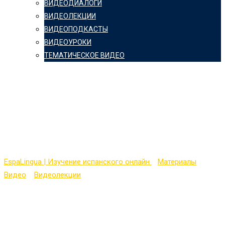
ВИДЕОДИАЛОГИ
ВИДЕОЛЕКЦИИ
ВИДЕОПОДКАСТЫ
ВИДЕОУРОКИ
ТЕМАТИЧЕСКОЕ ВИДЕО
Aprender español:
Oraciones
condicionales con ‘si’
EspaLingua | Изучение испанского онлайн
>
Материалы
>
Видео
>
Видеолекции
>
Aprender español: Oraciones
condicionales con ‘si’