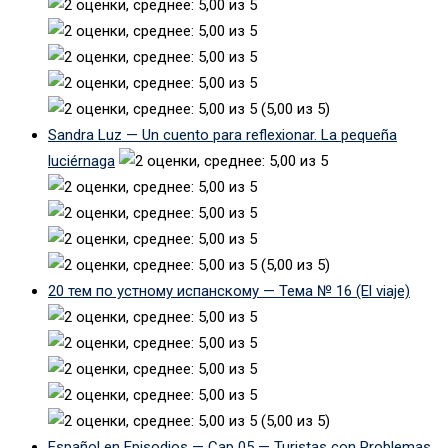
(5,00 из 5)
Sandra Luz — Un cuento para reflexionar. La pequeña
luciérnaga
(5,00 из 5)
20 тем по устному испанскому — Тема № 16 (El viaje)
(5,00 из 5)
Español en Episodios — Cap 05 — Turistas con Problemas