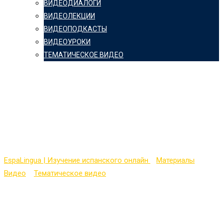
ВИДЕОДИАЛОГИ
ВИДЕОЛЕКЦИИ
ВИДЕОПОДКАСТЫ
ВИДЕОУРОКИ
ТЕМАТИЧЕСКОЕ ВИДЕО
COMPAÑEROS 3 —
Unidades 8-9 Muñecos
Animados
EspaLingua | Изучение испанского онлайн
>
Материалы
>
Видео
>
Тематическое видео
>
COMPAÑEROS 3 — Unidades 8-
9 Muñecos Animados