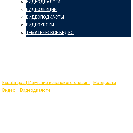
ВИДЕОДИАЛОГИ
ВИДЕОЛЕКЦИИ
ВИДЕОПОДКАСТЫ
ВИДЕОУРОКИ
ТЕМАТИЧЕСКОЕ ВИДЕО
Easy Spanish 10 — In
the Mexican Subway
EspaLingua | Изучение испанского онлайн
>
Материалы
>
Видео
>
Видеодиалоги
>
Easy Spanish 10 — In the Mexican
Subway