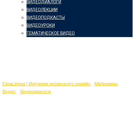
ВИДЕОДИАЛОГИ
ВИДЕОЛЕКЦИИ
ВИДЕОПОДКАСТЫ
ВИДЕОУРОКИ
ТЕМАТИЧЕСКОЕ ВИДЕО
Easy Spanish 21 —
Barranco (II)
EspaLingua | Изучение испанского онлайн
>
Материалы
>
Видео
>
Видеодиалоги
>
Easy Spanish 21 — Barranco (II)