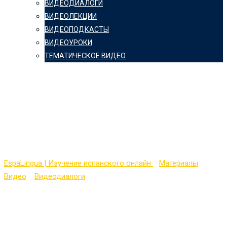
ВИДЕОДИАЛОГИ
ВИДЕОЛЕКЦИИ
ВИДЕОПОДКАСТЫ
ВИДЕОУРОКИ
ТЕМАТИЧЕСКОЕ ВИДЕО
Easy Spanish 24 —
What if you had Super
Powers?
EspaLingua | Изучение испанского онлайн
>
Материалы
>
Видео
>
Видеодиалоги
>
Easy Spanish 24 — What if you had
Super Powers?