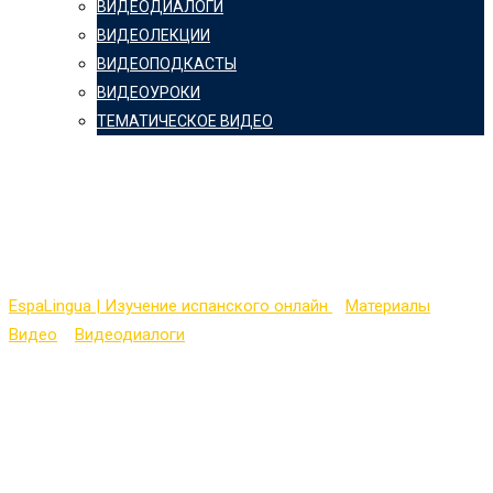
ВИДЕОДИАЛОГИ
ВИДЕОЛЕКЦИИ
ВИДЕОПОДКАСТЫ
ВИДЕОУРОКИ
ТЕМАТИЧЕСКОЕ ВИДЕО
Easy Spanish 26 —
Favorite Destinations
EspaLingua | Изучение испанского онлайн
>
Материалы
>
Видео
>
Видеодиалоги
>
Easy Spanish 26 — Favorite
Destinations