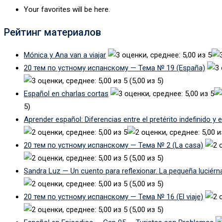
Your favorites will be here.
Рейтинг материалов
Mónica y Ana van a viajar
20 тем по устному испанскому — Тема № 19 (España)
(5,00 из 5)
Español en charlas cortas
5)
Aprender español: Diferencias entre el pretérito indefinido y 
20 тем по устному испанскому — Тема № 2 (La casa)
(5,00 из 5)
Sandra Luz — Un cuento para reflexionar. La pequeña luciérn
(5,00 из 5)
20 тем по устному испанскому — Тема № 16 (El viaje)
(5,00 из 5)