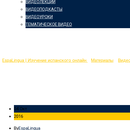
ВИДЕОЛЕКЦИИ
ВИДЕОПОДКАСТЫ
ВИДЕОУРОКИ
ТЕМАТИЧЕСКОЕ ВИДЕО
Easy Spanish 40 — Mexi
EspaLingua | Изучение испанского онлайн
>
Материалы
>
Виде
04 Окт
2016
By
EspaLingua