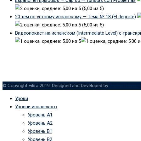
Español en Episodios — Cap 05 — Turistas con Problemas
(5,00 из 5)
20 тем по устному испанскому — Тема № 18 (El deporte)
(5,00 из 5)
Видеопокаст на испанском (Intermediate Level) с транск
© Copyright Eikra 2019. Designed and Developed by
RadiusTheme
Уроки
Уровни испанского
Уровень А1
Уровень А2
Уровень B1
Уровень B2