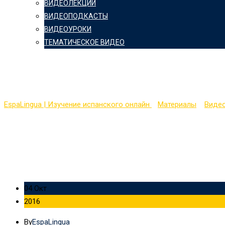
ВИДЕОЛЕКЦИИ
ВИДЕОПОДКАСТЫ
ВИДЕОУРОКИ
ТЕМАТИЧЕСКОЕ ВИДЕО
Easy Spanish 46 — Ni Un
EspaLingua | Изучение испанского онлайн
>
Материалы
>
Виде
04 Окт
2016
By
EspaLingua