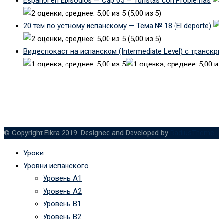
Español en Episodios — Cap 05 — Turistas con Problemas
(5,00 из 5)
20 тем по устному испанскому — Тема № 18 (El deporte)
(5,00 из 5)
Видеопокаст на испанском (Intermediate Level) с транск
© Copyright Eikra 2019. Designed and Developed by
RadiusTheme
Уроки
Уровни испанского
Уровень А1
Уровень А2
Уровень B1
Уровень B2