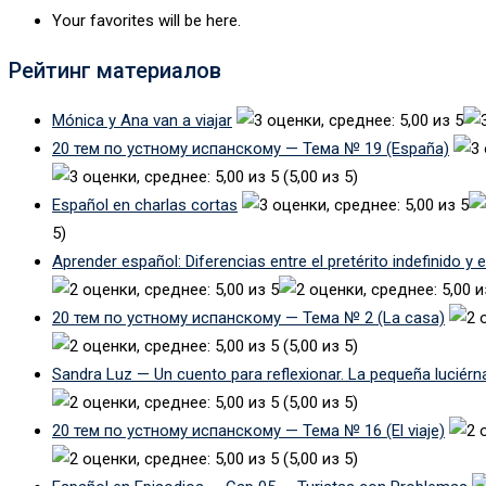
Your favorites will be here.
Рейтинг материалов
Mónica y Ana van a viajar
20 тем по устному испанскому — Тема № 19 (España)
(5,00 из 5)
Español en charlas cortas
5)
Aprender español: Diferencias entre el pretérito indefinido y 
20 тем по устному испанскому — Тема № 2 (La casa)
(5,00 из 5)
Sandra Luz — Un cuento para reflexionar. La pequeña luciérn
(5,00 из 5)
20 тем по устному испанскому — Тема № 16 (El viaje)
(5,00 из 5)