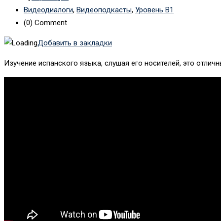
Видеодиалоги
,
Видеоподкасты
,
Уровень B1
(0)
Comment
Добавить в закладки
Изучение испанского языка, слушая его носителей, это отлич