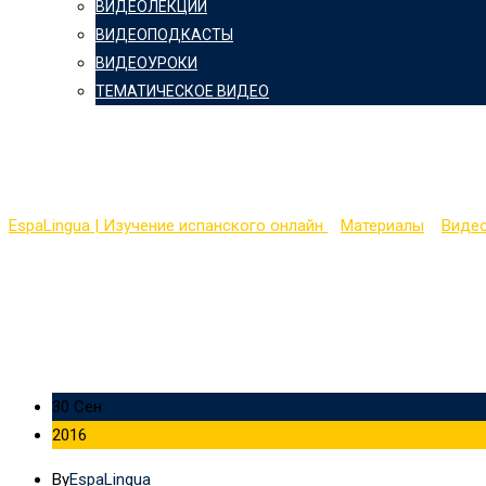
ВИДЕОЛЕКЦИИ
ВИДЕОПОДКАСТЫ
ВИДЕОУРОКИ
ТЕМАТИЧЕСКОЕ ВИДЕО
Easy Spanish 6 — The gre
EspaLingua | Изучение испанского онлайн
>
Материалы
>
Виде
30 Сен
2016
By
EspaLingua