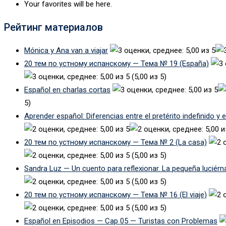
Your favorites will be here.
Рейтинг материалов
Mónica y Ana van a viajar
20 тем по устному испанскому — Тема № 19 (España)
(5,00 из 5)
Español en charlas cortas
5)
Aprender español: Diferencias entre el pretérito indefinido y 
20 тем по устному испанскому — Тема № 2 (La casa)
(5,00 из 5)
Sandra Luz — Un cuento para reflexionar. La pequeña luciérn
(5,00 из 5)
20 тем по устному испанскому — Тема № 16 (El viaje)
(5,00 из 5)
Español en Episodios — Cap 05 — Turistas con Problemas