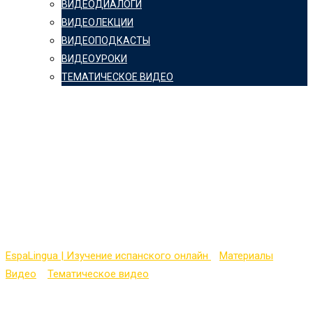
ВИДЕОДИАЛОГИ
ВИДЕОЛЕКЦИИ
ВИДЕОПОДКАСТЫ
ВИДЕОУРОКИ
ТЕМАТИЧЕСКОЕ ВИДЕО
El Barco — Сериал
«Ковчег» на
испанском языке (3
серия 1 сезон)
EspaLingua | Изучение испанского онлайн
>
Материалы
>
Видео
>
Тематическое видео
>
El Barco — Сериал «Ковчег» на
испанском языке (3 серия 1 сезон)