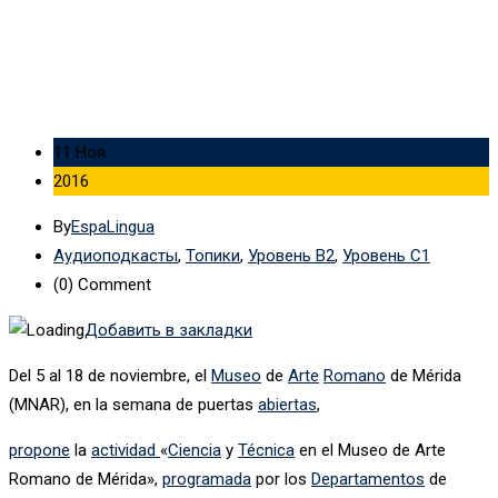
11 Ноя
2016
By
EspaLingua
Аудиоподкасты
,
Топики
,
Уровень B2
,
Уровень C1
(0)
Comment
Добавить в закладки
Del 5 al 18 de noviembre, el
Museo
de
Arte
Romano
de Mérida
(MNAR), en la semana de puertas
abiertas
,
propone
la
actividad
«
Ciencia
y
Técnica
en el Museo de Arte
Romano de Mérida»,
programada
por los
Departamentos
de