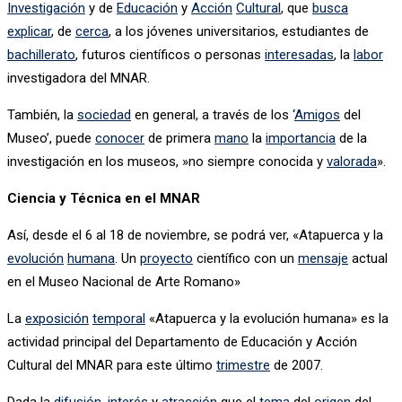
Investigación
y de
Educación
y
Acción
Cultural
, que
busca
explicar
, de
cerca
, a los jóvenes universitarios, estudiantes de
bachillerato
, futuros científicos o personas
interesadas
, la
labor
investigadora del MNAR.
También, la
sociedad
en general, a través de los ‘
Amigos
del
Museo’, puede
conocer
de primera
mano
la
importancia
de la
investigación en los museos, »no siempre conocida y
valorada
».
Ciencia y Técnica en el MNAR
Así, desde el 6 al 18 de noviembre, se podrá ver, «Atapuerca y la
evolución
humana
. Un
proyecto
científico con un
mensaje
actual
en el Museo Nacional de Arte Romano»
La
exposición
temporal
«Atapuerca y la evolución humana» es la
actividad principal del Departamento de Educación y Acción
Cultural del MNAR para este último
trimestre
de 2007.
Dada la
difusión
,
interés
y
atracción
que el
tema
del
origen
del