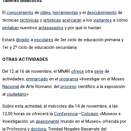
Talleres didácticos
El
conocimiento
de
útiles
,
herramientas
y el
descubrimiento
de
técnicas
pictóricas
y
artísticas
acercarán
a los
visitantes
a cómo
pintaban
nuestros
antepasados
y por qué lo hacían.
Estará
dirigido
a
escolares
de 3er ciclo de educación primaria y
1er y 2º ciclo de educación secundaria.
OTRAS ACTIVIDADES
Del 12 al 16 de noviembre, el MNAR
ofrece
otra
serie
de
actividades,
enmarcado
en el
programa
»Investigar en el Museo
Nacional
de Arte Romano: del
proceso
científico a la exposición
al
ciudadano
«
Sobre esta actividad, el miércoles día 14 de noviembre, a las
12,00 horas se ofrecerá la
Conferencia
—
Coloquio
«Museos e
Investigación: un
apasionante
mundo en el Museo», ofrecida por
la Profesora y
doctora
, Trinidad Nogales Basarrate del