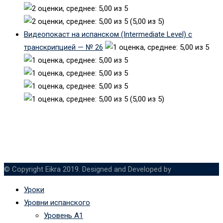
(5,00 из 5)
Видеопокаст на испанском (Intermediate Level) с
транскрипцией — № 26
(5,00 из 5)
© Copyright Eikra 2019. Designed and Developed by
RadiusTheme
Уроки
Уровни испанского
Уровень А1