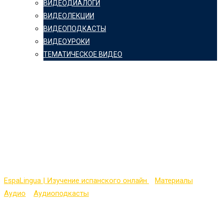
ВИДЕОДИАЛОГИ
ВИДЕОЛЕКЦИИ
ВИДЕОПОДКАСТЫ
ВИДЕОУРОКИ
ТЕМАТИЧЕСКОЕ ВИДЕО
“El MNAR ofrece la
Semana de la Ciencia
durante unas jornadas
de puertas abiertas”
EspaLingua | Изучение испанского онлайн
>
Материалы
>
Аудио
>
Аудиоподкасты
>
“El MNAR ofrece la Semana de la
Ciencia durante unas jornadas de puertas abiertas”