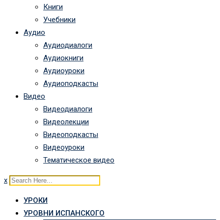
Книги
Учебники
Аудио
Аудиодиалоги
Аудиокниги
Аудиоуроки
Аудиоподкасты
Видео
Видеодиалоги
Видеолекции
Видеоподкасты
Видеоуроки
Тематическое видео
x
УРОКИ
УРОВНИ ИСПАНСКОГО