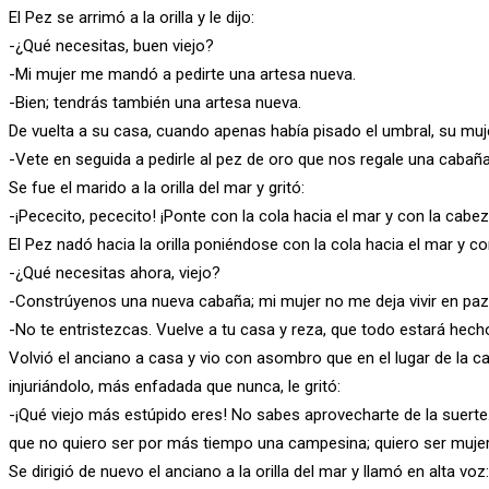
El Pez se arrimó a la orilla y le dijo:
-¿Qué necesitas, buen viejo?
-Mi mujer me mandó a pedirte una artesa nueva.
-Bien; tendrás también una artesa nueva.
De vuelta a su casa, cuando apenas había pisado el umbral, su muje
-Vete en seguida a pedirle al pez de oro que nos regale una cabaña 
Se fue el marido a la orilla del mar y gritó:
-¡Pececito, pececito! ¡Ponte con la cola hacia el mar y con la cabez
El Pez nadó hacia la orilla poniéndose con la cola hacia el mar y co
-¿Qué necesitas ahora, viejo?
-Constrúyenos una nueva cabaña; mi mujer no me deja vivir en paz
-No te entristezcas. Vuelve a tu casa y reza, que todo estará hech
Volvió el anciano a casa y vio con asombro que en el lugar de la ca
injuriándolo, más enfadada que nunca, le gritó:
-¡Qué viejo más estúpido eres! No sabes aprovecharte de la suerte
que no quiero ser por más tiempo una campesina; quiero ser muje
Se dirigió de nuevo el anciano a la orilla del mar y llamó en alta voz: