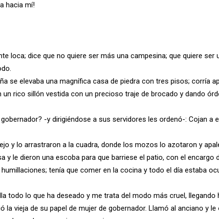
a hacia mí!
te loca; dice que no quiere ser más una campesina; que quiere ser 
odo.
abaña se elevaba una magnífica casa de piedra con tres pisos; corría a
 un rico sillón vestida con un precioso traje de brocado y dando órd
obernador? -y dirigiéndose a sus servidores les ordenó-: Cojan a e
viejo y lo arrastraron a la cuadra, donde los mozos lo azotaron y ap
a y le dieron una escoba para que barriese el patio, con el encargo 
humillaciones; tenía que comer en la cocina y todo el día estaba oc
lla todo lo que ha deseado y me trata del modo más cruel, llegando 
ó la vieja de su papel de mujer de gobernador. Llamó al anciano y le