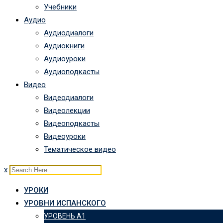
Учебники
Аудио
Аудиодиалоги
Аудиокниги
Аудиоуроки
Аудиоподкасты
Видео
Видеодиалоги
Видеолекции
Видеоподкасты
Видеоуроки
Тематическое видео
x
УРОКИ
УРОВНИ ИСПАНСКОГО
УРОВЕНЬ А1