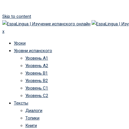
Skip to content
x
Уроки
Уровни испанского
Уровень А1
Уровень А2
Уровень B1
Уровень B2
Уровень C1
Уровень C2
Тексты
Диалоги
Топики
Книги