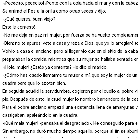
-¡Pececito, pececito! ¡Ponte con la cola hacia el mar y con la cabez
Se arrimó el Pez a la orilla como otras veces y dijo:
-¿Qué quieres, buen viejo?
Éste le contestó:
-No me deja en paz mi mujer; por fuerza se ha vuelto completamen
-Bien; no te apures; vete a casa y reza a Dios, que yo lo arreglaré t
Volvió a casa el anciano; pero al llegar vio que en el sitio de la c
preparaban la comida, mientras que su mujer se hallaba sentada en
-¡Hola, mujer! ¿Estás ya contenta? -le dijo el marido.
-¿Cómo has osado llamarme tu mujer a mí, que soy la mujer de un g
cuadra para que lo azoten bien.
En seguida acudió la servidumbre, cogieron por el cuello al pobre 
pie. Después de esto, la cruel mujer lo nombró barrendero de la cas
Para el pobre anciano empezó una existencia llena de amarguras y 
castigaban, apaleándolo en la cuadra.
-¡Qué mala mujer! -pensaba el desgraciado-. He conseguido para e
Sin embargo, no duró mucho tiempo aquello, porque al fin se aburri