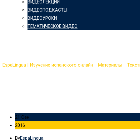
ВИДЕОЛЕКЦИИ
ВИДЕОПОДКАСТЫ
ВИДЕОУРОКИ
ТЕМАТИЧЕСКОЕ ВИДЕО
El pez de oro de Alekand
EspaLingua | Изучение испанского онлайн
>
Материалы
>
Текс
21 Сен
2016
By
EspaLingua