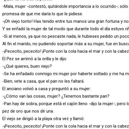
-Mala, mujer -contestó, quitándole importancia a lo ocurrido-; sólo
promesa de que me daría lo que le pidiese.
-¡Oh viejo tonto! Has tenido entre tus manos una gran fortuna y no
Y se enfadó la mujer de tal modo que durante todo el día estuvo ri
-Si al menos, ya que no pescaste nada, le hubieses pedido un poc
Al fin el marido, no pudiendo soportar más a su mujer, fue en busca
-¡Pececito, pececito! ¡Ponte con la cola hacia el mar y con la cabez
El Pez se arrimó a la orilla y le dijo:
-¿Qué quieres, buen viejo?
-Se ha enfadado conmigo mi mujer por haberte soltado y me ha m
-Bien; vete a casa, que el pan no les faltará.
El anciano volvió a casa y preguntó a su mujer:
-¿Cómo van las cosas, mujer? ¿Tenemos bastante pan?
-Pan hay de sobra, porque está el cajón lleno -dijo la mujer-; pero
pez de oro que nos dé una.
El viejo se dirigió a la playa otra vez y llamó:
-¡Pececito, pececito! ¡Ponte con la cola hacia el mar y con la cabez