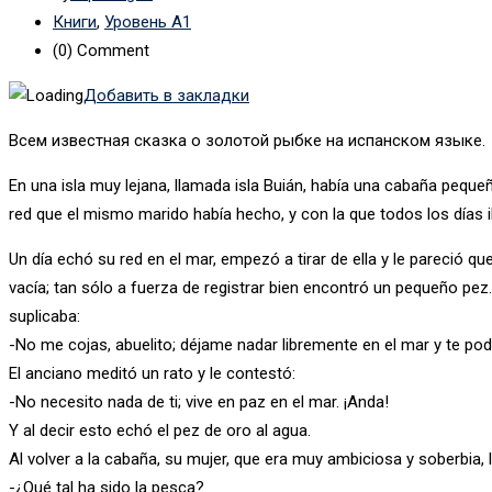
Книги
,
Уровень А1
(0)
Comment
Добавить в закладки
Всем известная сказка о золотой рыбке на испанском языке.
En una isla muy lejana, llamada isla Buián, había una cabaña pequeñ
red que el mismo marido había hecho, y con la que todos los días
Un día echó su red en el mar, empezó a tirar de ella y le pareció
vacía; tan sólo a fuerza de registrar bien encontró un pequeño pez
suplicaba:
-No me cojas, abuelito; déjame nadar libremente en el mar y te podr
El anciano meditó un rato y le contestó:
-No necesito nada de ti; vive en paz en el mar. ¡Anda!
Y al decir esto echó el pez de oro al agua.
Al volver a la cabaña, su mujer, que era muy ambiciosa y soberbia, 
-¿Qué tal ha sido la pesca?