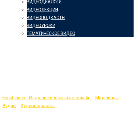
ВИДЕОДИАЛОГИ
ВИДЕОЛЕКЦИИ
ВИДЕОПОДКАСТЫ
ВИДЕОУРОКИ
ТЕМАТИЧЕСКОЕ ВИДЕО
El trabajo no
remunerado vale
400.000 millones al año
EspaLingua | Изучение испанского онлайн
>
Материалы
>
Аудио
>
Аудиоподкасты
>
El trabajo no remunerado vale
400.000 millones al año