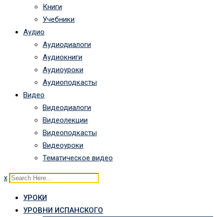
Книги
Учебники
Аудио
Аудиодиалоги
Аудиокниги
Аудиоуроки
Аудиоподкасты
Видео
Видеодиалоги
Видеолекции
Видеоподкасты
Видеоуроки
Тематическое видео
x
УРОКИ
УРОВНИ ИСПАНСКОГО