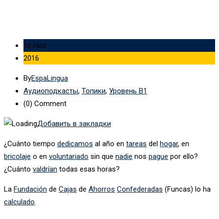
16 Ноя
2016
By
EspaLingua
Аудиоподкасты
,
Топики
,
Уровень B1
(0)
Comment
Добавить в закладки
¿Cuánto tiempo
dedicamos
al año en
tareas
del
hogar
, en
bricolaje
o en
voluntariado
sin que
nadie
nos
pague
por ello?
¿Cuánto
valdrían
todas esas horas?
La
Fundación
de
Cajas
de
Ahorros
Confederadas
(Funcas) lo ha
calculado
.