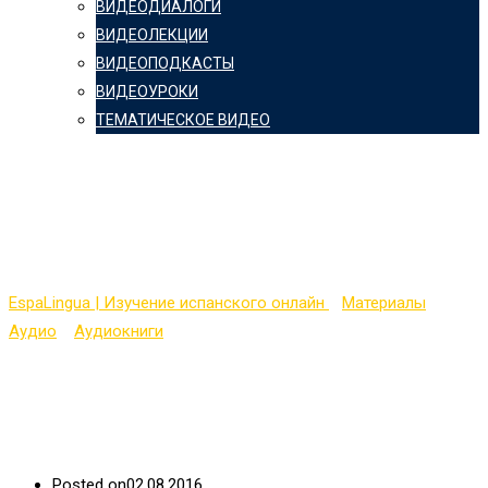
ВИДЕОДИАЛОГИ
ВИДЕОЛЕКЦИИ
ВИДЕОПОДКАСТЫ
ВИДЕОУРОКИ
ТЕМАТИЧЕСКОЕ ВИДЕО
El Zorro (Упражнения
к главе № 6)
EspaLingua | Изучение испанского онлайн
>
Материалы
>
Аудио
>
Аудиокниги
>
El Zorro (Упражнения к главе № 6)
Posted on
02.08.2016