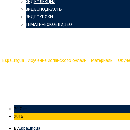
ВИДЕОЛЕКЦИИ
ВИДЕОПОДКАСТЫ
ВИДЕОУРОКИ
ТЕМАТИЧЕСКОЕ ВИДЕО
Изучаем испанский с н
EspaLingua | Изучение испанского онлайн
>
Материалы
>
Обуч
20 Окт
2016
By
EspaLingua