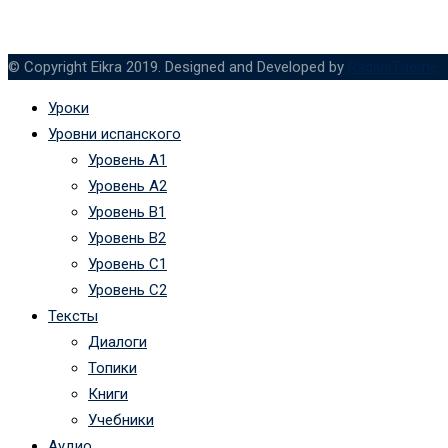
© Copyright Eikra 2019. Designed and Developed by
RadiusTheme
Уроки
Уровни испанского
Уровень А1
Уровень А2
Уровень B1
Уровень B2
Уровень C1
Уровень C2
Тексты
Диалоги
Топики
Книги
Учебники
Аудио