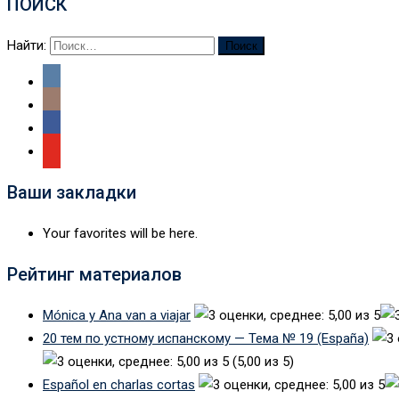
ПОИСК
Найти:
Ваши закладки
Your favorites will be here.
Рейтинг материалов
Mónica y Ana van a viajar
20 тем по устному испанскому — Тема № 19 (España)
(5,00 из 5)
Español en charlas cortas