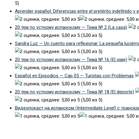
5)
Aprender español: Diferencias entre el pretérito indefinido y 
20 тем по устному испанскому — Тема № 2 (La casa)
(5,00 из 5)
Sandra Luz — Un cuento para reflexionar. La pequeña luciérn
(5,00 из 5)
20 тем по устному испанскому — Тема № 16 (El viaje)
(5,00 из 5)
Español en Episodios — Cap 05 — Turistas con Problemas
(5,00 из 5)
20 тем по устному испанскому — Тема № 18 (El deporte)
(5,00 из 5)
Видеопокаст на испанском (Intermediate Level) с транск