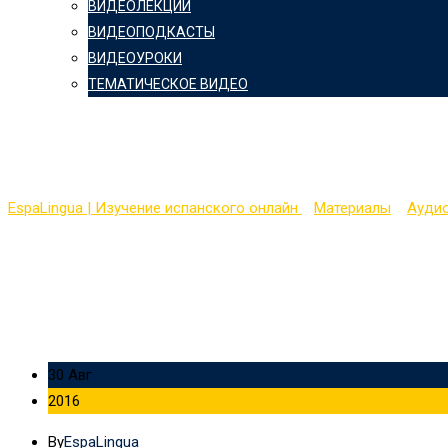
ВИДЕОЛЕКЦИИ
ВИДЕОПОДКАСТЫ
ВИДЕОУРОКИ
ТЕМАТИЧЕСКОЕ ВИДЕО
Курсы «Виза в Испани
EspaLingua | Изучение испанского онлайн
>
Материалы
>
Ауди
30 Авг
2016
By
EspaLingua