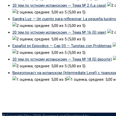
20 тем по устному испанскому — Тема № 2 (La casa)
(5,00 из 5)
Sandra Luz — Un cuento para reflexionar. La pequeña luciérn
(5,00 из 5)
20 тем по устному испанскому — Тема № 16 (El viaje)
(5,00 из 5)
Español en Episodios — Cap 05 — Turistas con Problemas
(5,00 из 5)
20 тем по устному испанскому — Тема № 18 (El deporte)
(5,00 из 5)
Видеопокаст на испанском (Intermediate Level) с транск
© Copyright Eikra 2019. Designed and Developed by
RadiusTheme