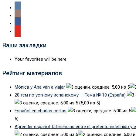
Ваши закладки
Your favorites will be here.
Рейтинг материалов
Mónica y Ana van a viajar
20 тем по устному испанскому — Тема № 19 (España)
(5,00 из 5)
Español en charlas cortas
5)
Aprender español: Diferencias entre el pretérito indefinido y 