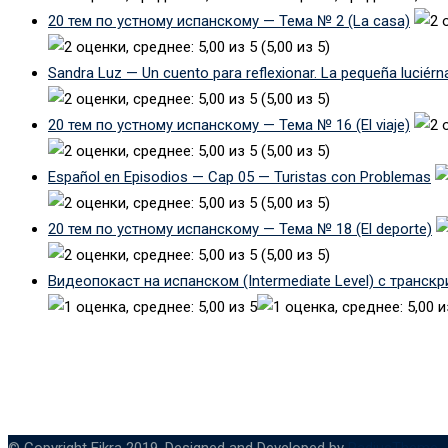
20 тем по устному испанскому — Тема № 2 (La casa)
(5,00 из 5)
Sandra Luz — Un cuento para reflexionar. La pequeña luciérn
(5,00 из 5)
20 тем по устному испанскому — Тема № 16 (El viaje)
(5,00 из 5)
Español en Episodios — Cap 05 — Turistas con Problemas
(5,00 из 5)
20 тем по устному испанскому — Тема № 18 (El deporte)
(5,00 из 5)
Видеопокаст на испанском (Intermediate Level) с транск
© Copyright Eikra 2019. Designed and Developed by
RadiusTheme