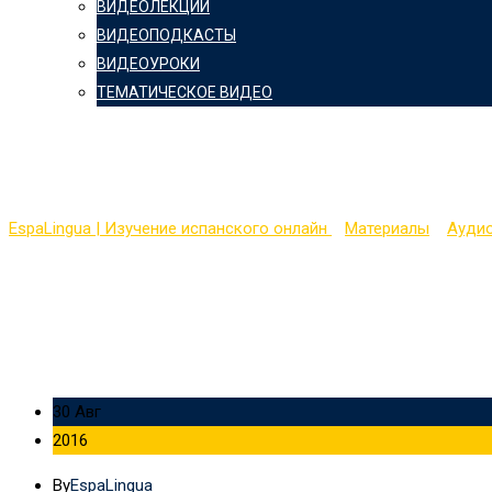
ВИДЕОЛЕКЦИИ
ВИДЕОПОДКАСТЫ
ВИДЕОУРОКИ
ТЕМАТИЧЕСКОЕ ВИДЕО
Курсы “Виза в Испанию
EspaLingua | Изучение испанского онлайн
>
Материалы
>
Ауди
30 Авг
2016
By
EspaLingua