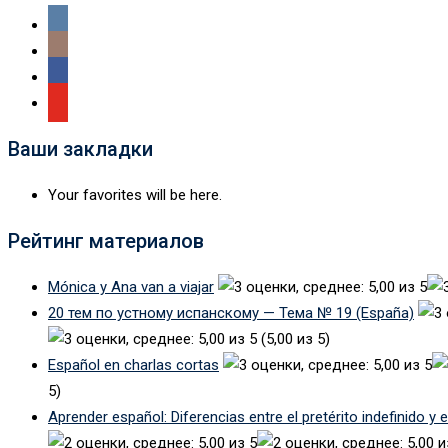
Ваши закладки
Your favorites will be here.
Рейтинг материалов
Mónica y Ana van a viajar
20 тем по устному испанскому — Тема № 19 (España)
(5,00 из 5)
Español en charlas cortas
5)
Aprender español: Diferencias entre el pretérito indefinido y 