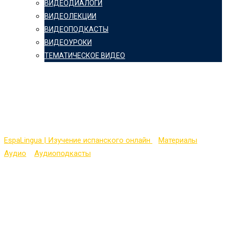
ВИДЕОДИАЛОГИ
ВИДЕОЛЕКЦИИ
ВИДЕОПОДКАСТЫ
ВИДЕОУРОКИ
ТЕМАТИЧЕСКОЕ ВИДЕО
¡Nos vamos de viaje en
la estación del tren!
EspaLingua | Изучение испанского онлайн
>
Материалы
>
Аудио
>
Аудиоподкасты
>
¡Nos vamos de viaje en la estación
del tren!