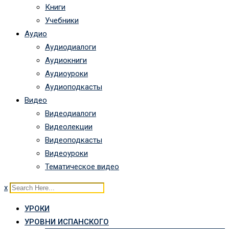
Книги
Учебники
Аудио
Аудиодиалоги
Аудиокниги
Аудиоуроки
Аудиоподкасты
Видео
Видеодиалоги
Видеолекции
Видеоподкасты
Видеоуроки
Тематическое видео
x
УРОКИ
УРОВНИ ИСПАНСКОГО