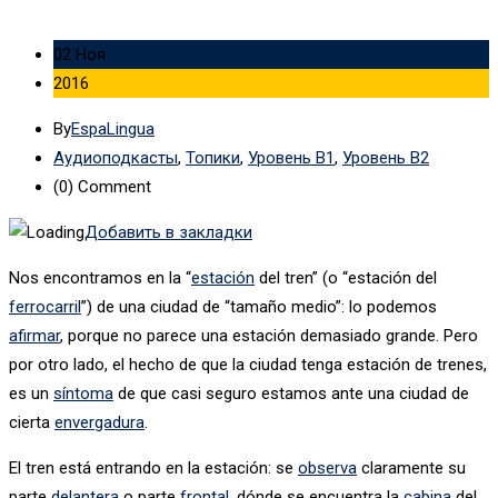
02 Ноя
2016
By
EspaLingua
Аудиоподкасты
,
Топики
,
Уровень B1
,
Уровень B2
(0)
Comment
Добавить в закладки
Nos encontramos en la “
estación
del tren” (o “estación del
ferrocarril
”) de una ciudad de “tamaño medio”: lo podemos
afirmar
, porque no parece una estación demasiado grande. Pero
por otro lado, el hecho de que la ciudad tenga estación de trenes,
es un
síntoma
de que casi seguro estamos ante una ciudad de
cierta
envergadura
.
El tren está entrando en la estación: se
observa
claramente su
parte
delantera
o parte
frontal
, dónde se encuentra la
cabina
del