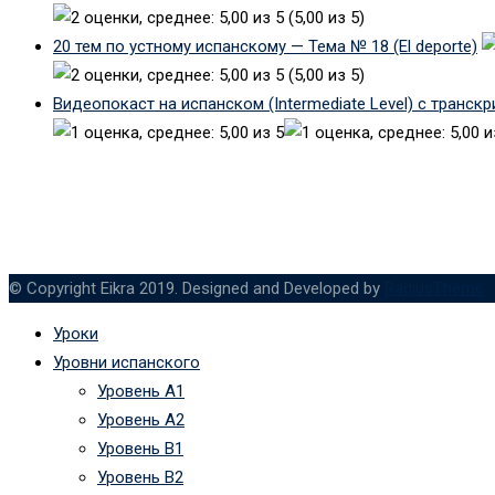
(5,00 из 5)
20 тем по устному испанскому — Тема № 18 (El deporte)
(5,00 из 5)
Видеопокаст на испанском (Intermediate Level) с транск
© Copyright Eikra 2019. Designed and Developed by
RadiusTheme
Уроки
Уровни испанского
Уровень А1
Уровень А2
Уровень B1
Уровень B2