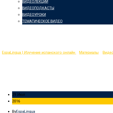
ВИДЕОЛЕКЦИИ
ВИДЕОПОДКАСТЫ
ВИДЕОУРОКИ
ТЕМАТИЧЕСКОЕ ВИДЕО
Полиглот с Петровым (
EspaLingua | Изучение испанского онлайн
>
Материалы
>
Виде
29 Июл
2016
By
EspaLingua