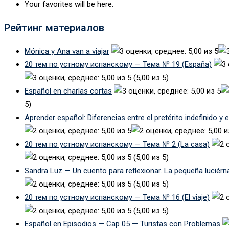
Your favorites will be here.
Рейтинг материалов
Mónica y Ana van a viajar
20 тем по устному испанскому — Тема № 19 (España)
(5,00 из 5)
Español en charlas cortas
5)
Aprender español: Diferencias entre el pretérito indefinido y 
20 тем по устному испанскому — Тема № 2 (La casa)
(5,00 из 5)
Sandra Luz — Un cuento para reflexionar. La pequeña luciérn
(5,00 из 5)
20 тем по устному испанскому — Тема № 16 (El viaje)
(5,00 из 5)
Español en Episodios — Cap 05 — Turistas con Problemas