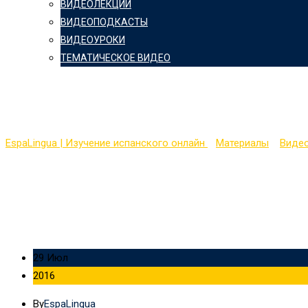
ВИДЕОЛЕКЦИИ
ВИДЕОПОДКАСТЫ
ВИДЕОУРОКИ
ТЕМАТИЧЕСКОЕ ВИДЕО
Полиглот с Петровым (
EspaLingua | Изучение испанского онлайн
>
Материалы
>
Виде
29 Июл
2016
By
EspaLingua