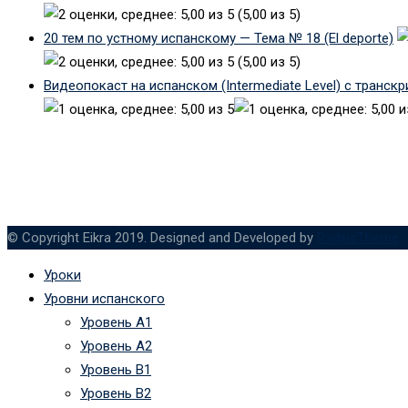
(5,00 из 5)
20 тем по устному испанскому — Тема № 18 (El deporte)
(5,00 из 5)
Видеопокаст на испанском (Intermediate Level) с транск
© Copyright Eikra 2019. Designed and Developed by
RadiusTheme
Уроки
Уровни испанского
Уровень А1
Уровень А2
Уровень B1
Уровень B2