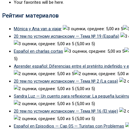
Your favorites will be here.
Рейтинг материалов
Mónica y Ana van a viajar
20 тем по устному испанскому — Тема № 19 (España)
(5,00 из 5)
Español en charlas cortas
5)
Aprender español: Diferencias entre el pretérito indefinido y 
20 тем по устному испанскому — Тема № 2 (La casa)
(5,00 из 5)
Sandra Luz — Un cuento para reflexionar. La pequeña luciérn
(5,00 из 5)
20 тем по устному испанскому — Тема № 16 (El viaje)
(5,00 из 5)
Español en Episodios — Cap 05 — Turistas con Problemas