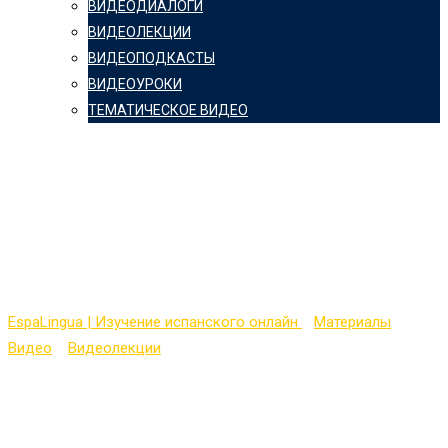
ВИДЕОДИАЛОГИ
ВИДЕОЛЕКЦИИ
ВИДЕОПОДКАСТЫ
ВИДЕОУРОКИ
ТЕМАТИЧЕСКОЕ ВИДЕО
Полиглот с Петровым
(Испанский с нуля) —
урок № 9
EspaLingua | Изучение испанского онлайн
>
Материалы
>
Видео
>
Видеолекции
>
Полиглот с Петровым (Испанский с
нуля) — урок № 9