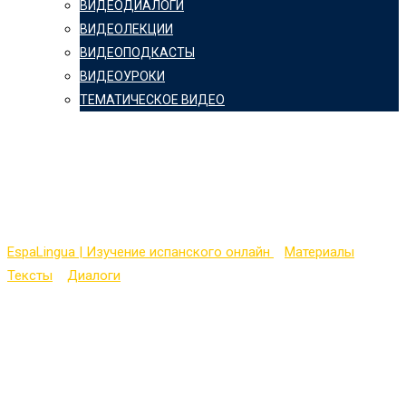
ВИДЕОДИАЛОГИ
ВИДЕОЛЕКЦИИ
ВИДЕОПОДКАСТЫ
ВИДЕОУРОКИ
ТЕМАТИЧЕСКОЕ ВИДЕО
Ramón y don Juan
hablan sobre el fútbol
EspaLingua | Изучение испанского онлайн
>
Материалы
>
Тексты
>
Диалоги
>
Ramón y don Juan hablan sobre el fútbol