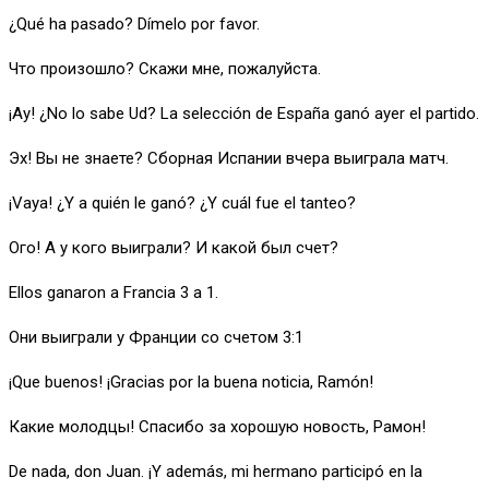
¿Qué ha pasado? Dímelo por favor.
Что произошло? Скажи мне, пожалуйста.
¡Ay! ¿No lo sabe Ud? La selección de España ganó ayer el partido.
Эх! Вы не знаете? Сборная Испании вчера выиграла матч.
¡Vaya! ¿Y a quién le ganó? ¿Y cuál fue el tanteo?
Ого! А у кого выиграли? И какой был счет?
Ellos ganaron a Francia 3 a 1.
Они выиграли у Франции со счетом 3:1
¡Que buenos! ¡Gracias por la buena noticia, Ramón!
Какие молодцы! Спасибо за хорошую новость, Рамон!
De nada, don Juan. ¡Y además, mi hermano participó en la