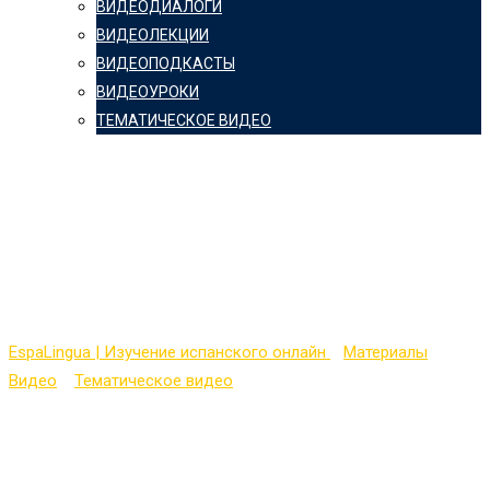
ВИДЕОДИАЛОГИ
ВИДЕОЛЕКЦИИ
ВИДЕОПОДКАСТЫ
ВИДЕОУРОКИ
ТЕМАТИЧЕСКОЕ ВИДЕО
Сериал «Экстра» на
испанском — серия №
13 (Boda en el Aire)
EspaLingua | Изучение испанского онлайн
>
Материалы
>
Видео
>
Тематическое видео
>
Сериал «Экстра» на
испанском — серия № 13 (Boda en el Aire)