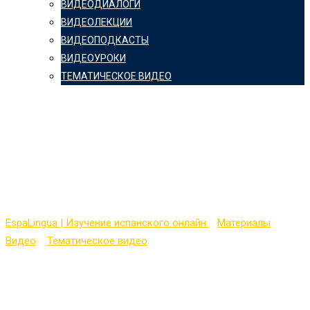
ВИДЕОДИАЛОГИ
ВИДЕОЛЕКЦИИ
ВИДЕОПОДКАСТЫ
ВИДЕОУРОКИ
ТЕМАТИЧЕСКОЕ ВИДЕО
TED Lessons — El
odioso y letal mosquito
— Rose Eveleth
EspaLingua | Изучение испанского онлайн
>
Материалы
>
Видео
>
Тематическое видео
>
TED Lessons — El odioso y letal
mosquito — Rose Eveleth