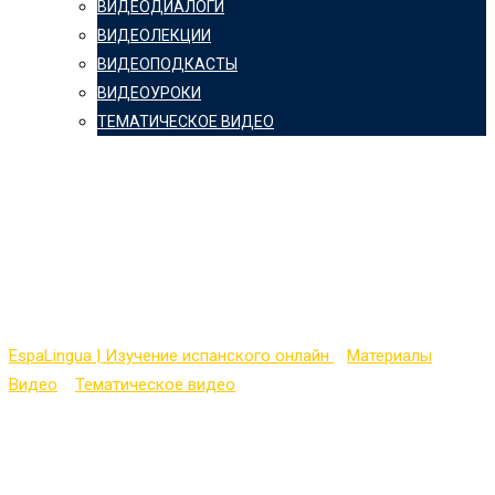
ВИДЕОДИАЛОГИ
ВИДЕОЛЕКЦИИ
ВИДЕОПОДКАСТЫ
ВИДЕОУРОКИ
ТЕМАТИЧЕСКОЕ ВИДЕО
TED Lessons — El ciclo
del carbono —
Nathaniel Manning
EspaLingua | Изучение испанского онлайн
>
Материалы
>
Видео
>
Тематическое видео
>
TED Lessons — El ciclo del
carbono — Nathaniel Manning