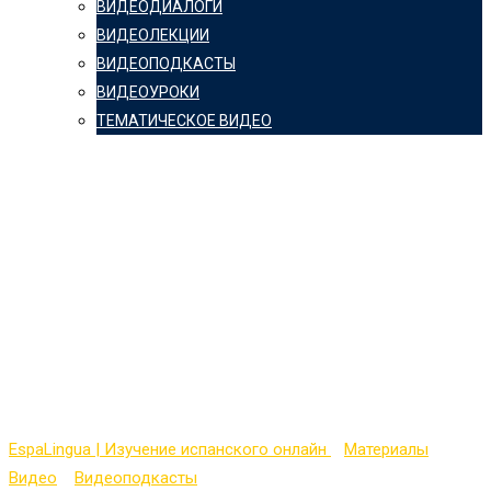
ВИДЕОДИАЛОГИ
ВИДЕОЛЕКЦИИ
ВИДЕОПОДКАСТЫ
ВИДЕОУРОКИ
ТЕМАТИЧЕСКОЕ ВИДЕО
Видеопокаст на
испанском (Advanced
Level) с
транскрипцией — №
17
EspaLingua | Изучение испанского онлайн
>
Материалы
>
Видео
>
Видеоподкасты
>
Видеопокаст на испанском