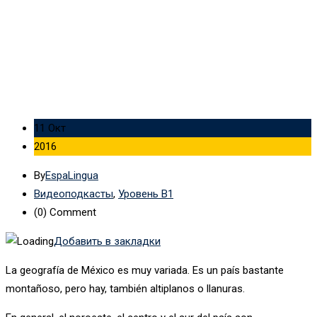
(Advanced Level) с транскрипцией — № 17
11 Окт
2016
By
EspaLingua
Видеоподкасты
,
Уровень B1
(0)
Comment
Добавить в закладки
La geografía de México es muy variada. Es un país bastante
montañoso, pero hay, también altiplanos o llanuras.