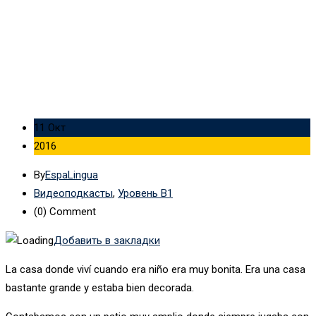
(Advanced Level) с транскрипцией — № 25
11 Окт
2016
By
EspaLingua
Видеоподкасты
,
Уровень B1
(0)
Comment
Добавить в закладки
La casa donde viví cuando era niño era muy bonita. Era una casa
bastante grande y estaba bien decorada.