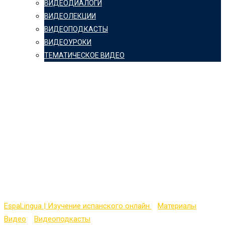
ВИДЕОДИАЛОГИ
ВИДЕОЛЕКЦИИ
ВИДЕОПОДКАСТЫ
ВИДЕОУРОКИ
ТЕМАТИЧЕСКОЕ ВИДЕО
Видеопокаст на
испанском (Advanced
Level) с
транскрипцией — №
25
EspaLingua | Изучение испанского онлайн
>
Материалы
>
Видео
>
Видеоподкасты
>
Видеопокаст на испанском