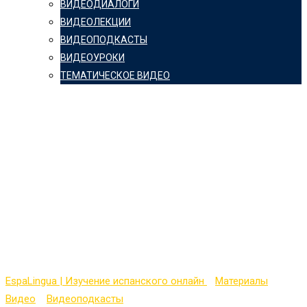
ВИДЕОДИАЛОГИ
ВИДЕОЛЕКЦИИ
ВИДЕОПОДКАСТЫ
ВИДЕОУРОКИ
ТЕМАТИЧЕСКОЕ ВИДЕО
Видеопокаст на
испанском
(Intermediate Level) с
транскрипцией — №
12
EspaLingua | Изучение испанского онлайн
>
Материалы
>
Видео
>
Видеоподкасты
>
Видеопокаст на испанском