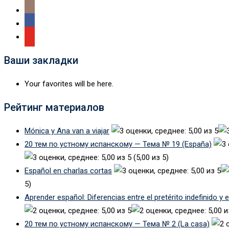
Ваши закладки
Your favorites will be here.
Рейтинг материалов
Mónica y Ana van a viajar
20 тем по устному испанскому — Тема № 19 (España)
(5,00 из 5)
Español en charlas cortas
5)
Aprender español: Diferencias entre el pretérito indefinido y 
20 тем по устному испанскому — Тема № 2 (La casa)