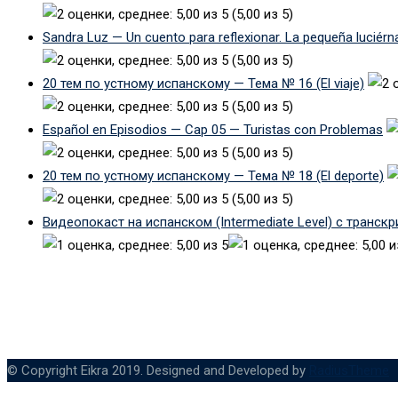
(5,00 из 5)
Sandra Luz — Un cuento para reflexionar. La pequeña luciérn
(5,00 из 5)
20 тем по устному испанскому — Тема № 16 (El viaje)
(5,00 из 5)
Español en Episodios — Cap 05 — Turistas con Problemas
(5,00 из 5)
20 тем по устному испанскому — Тема № 18 (El deporte)
(5,00 из 5)
Видеопокаст на испанском (Intermediate Level) с транск
© Copyright Eikra 2019. Designed and Developed by
RadiusTheme