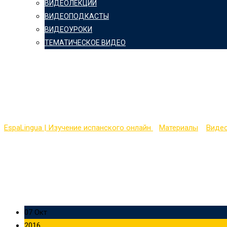
ВИДЕОЛЕКЦИИ
ВИДЕОПОДКАСТЫ
ВИДЕОУРОКИ
ТЕМАТИЧЕСКОЕ ВИДЕО
Видеопокаст на испанс
17
EspaLingua | Изучение испанского онлайн
>
Материалы
>
Виде
07 Окт
2016