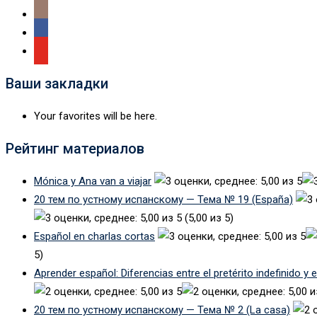
Ваши закладки
Your favorites will be here.
Рейтинг материалов
Mónica y Ana van a viajar
20 тем по устному испанскому — Тема № 19 (España)
(5,00 из 5)
Español en charlas cortas
5)
Aprender español: Diferencias entre el pretérito indefinido y 
20 тем по устному испанскому — Тема № 2 (La casa)