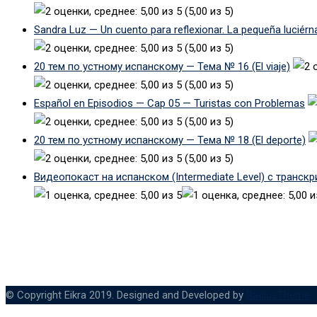
(5,00 из 5)
Sandra Luz — Un cuento para reflexionar. La pequeña luciérn
(5,00 из 5)
20 тем по устному испанскому — Тема № 16 (El viaje)
(5,00 из 5)
Español en Episodios — Cap 05 — Turistas con Problemas
(5,00 из 5)
20 тем по устному испанскому — Тема № 18 (El deporte)
(5,00 из 5)
Видеопокаст на испанском (Intermediate Level) с транск
© Copyright Eikra 2019. Designed and Developed by
RadiusTheme