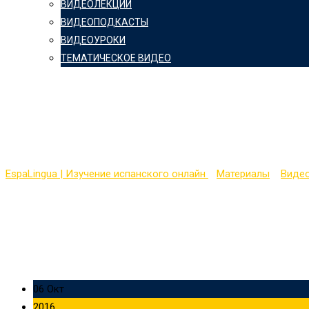
ВИДЕОЛЕКЦИИ
ВИДЕОПОДКАСТЫ
ВИДЕОУРОКИ
ТЕМАТИЧЕСКОЕ ВИДЕО
Видеопокаст на испанс
7
EspaLingua | Изучение испанского онлайн
>
Материалы
>
Виде
06 Окт
2016