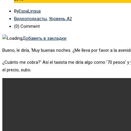
By
EspaLingua
Видеоподкасты
,
Уровень А2
(0)
Comment
Добавить в закладки
Bueno, le diría, ‘Muy buenas noches. ¿Me lleva por favor a la aveni
¿Cuánto me cobra?’ Así el taxista me diría algo como ’70 pesos’ y y
el precio, subo.