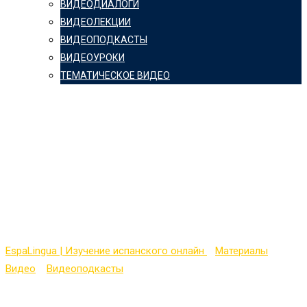
ВИДЕОДИАЛОГИ
ВИДЕОЛЕКЦИИ
ВИДЕОПОДКАСТЫ
ВИДЕОУРОКИ
ТЕМАТИЧЕСКОЕ ВИДЕО
Видеопокаст на
испанском
(Intermediate Level) с
транскрипцией — № 8
EspaLingua | Изучение испанского онлайн
>
Материалы
>
Видео
>
Видеоподкасты
>
Видеопокаст на испанском
(Intermediate Level) с транскрипцией — № 8